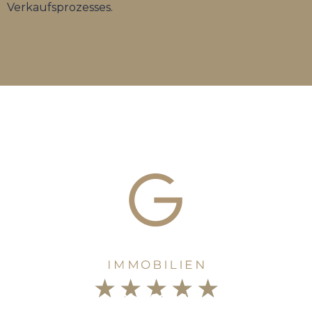
Verkaufsprozesses.
★
★
★
★
★
5,0
bei
GOOGLE