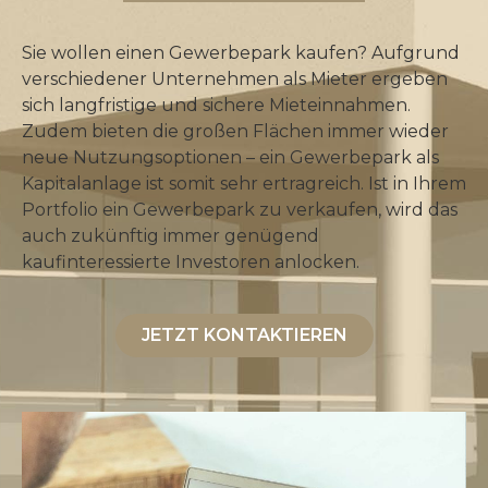
Sie wollen einen Gewerbepark kaufen? Aufgrund
verschiedener Unternehmen als Mieter ergeben
sich langfristige und sichere Mieteinnahmen.
Zudem bieten die großen Flächen immer wieder
neue Nutzungsoptionen – ein Gewerbepark als
Kapitalanlage ist somit sehr ertragreich. Ist in Ihrem
Portfolio ein Gewerbepark zu verkaufen, wird das
auch zukünftig immer genügend
kaufinteressierte Investoren anlocken.
JETZT KONTAKTIEREN