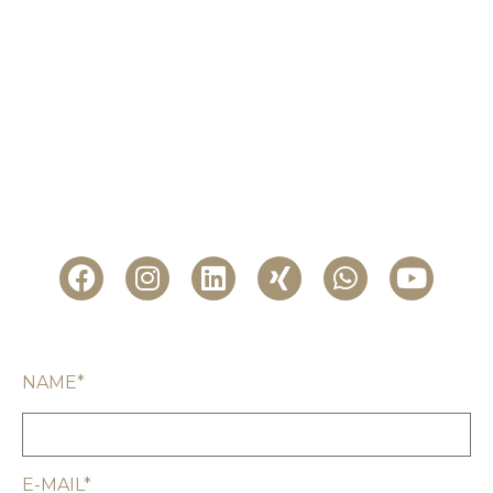
Dennis Gehring Immobilien
Inhaber Dennis Gehring
Kranenbergstraße 83
58452 Witten
Telefon: 02302 87 97 012
Mobil: +49 159 06102474
E-Mail:
info@gehring-immobilien.com
NAME*
E-MAIL*