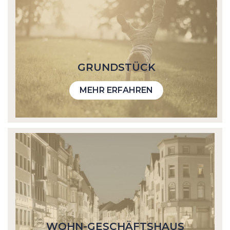
GRUND­STÜCK
MEHR ERFAHREN
WOHN-GESCHÄFTS­HAUS