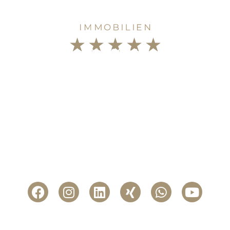
★
★
★
★
★
5,0
bei
GOOGLE
Dennis Gehring Immobilien
Inhaber Dennis Gehring
Kranenbergstraße 83
58452 Witten
Telefon: 02302 87 97 012
Mobil: +49 159 06102474
E-Mail:
info@gehring-immobilien.com