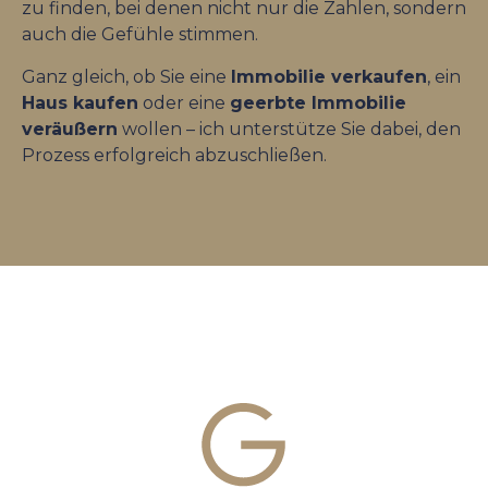
zu finden, bei denen nicht nur die Zahlen, sondern
auch die Gefühle stimmen.
Ganz gleich, ob Sie eine
Immobilie verkaufen
, ein
Haus kaufen
oder eine
geerbte Immobilie
veräußern
wollen – ich unterstütze Sie dabei, den
Prozess erfolgreich abzuschließen.