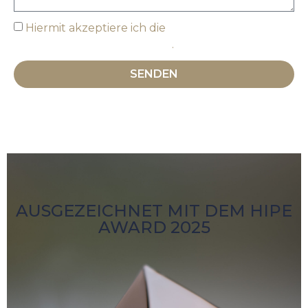
Hiermit akzeptiere ich die
Datenschutzbestimmungen
.
SENDEN
AUSGEZEICHNET MIT DEM HIPE
AWARD 2025